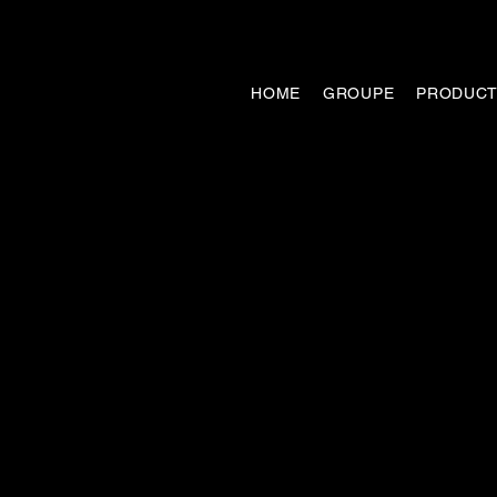
HOME
GROUPE
PRODUCT